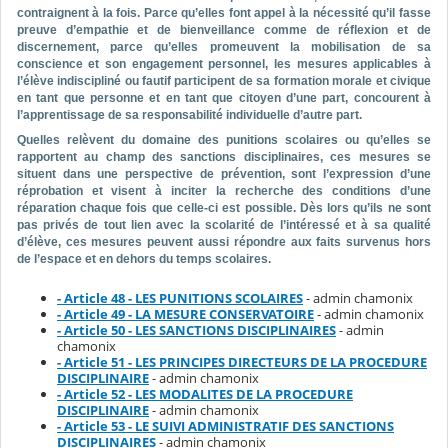
contraignent à la fois. Parce qu’elles font appel à la nécessité qu’il fasse
preuve d’empathie et de bienveillance comme de réflexion et de
discernement, parce qu’elles promeuvent la mobilisation de sa
conscience et son engagement personnel, les mesures applicables à
l’élève indiscipliné ou fautif participent de sa formation morale et civique
en tant que personne et en tant que citoyen d’une part, concourent à
l’apprentissage de sa responsabilité individuelle d’autre part.
Quelles relèvent du domaine des punitions scolaires ou qu’elles se
rapportent au champ des sanctions disciplinaires, ces mesures se
situent dans une perspective de prévention, sont l’expression d’une
réprobation et visent à inciter la recherche des conditions d’une
réparation chaque fois que celle-ci est possible. Dès lors qu’ils ne sont
pas privés de tout lien avec la scolarité de l’intéressé et à sa qualité
d’élève, ces mesures peuvent aussi répondre aux faits survenus hors
de l’espace et en dehors du temps scolaires.
- Article 48 - LES PUNITIONS SCOLAIRES
- admin chamonix
- Article 49 - LA MESURE CONSERVATOIRE
- admin chamonix
- Article 50 - LES SANCTIONS DISCIPLINAIRES
- admin
chamonix
- Article 51 - LES PRINCIPES DIRECTEURS DE LA PROCEDURE
DISCIPLINAIRE
- admin chamonix
- Article 52 - LES MODALITES DE LA PROCEDURE
DISCIPLINAIRE
- admin chamonix
- Article 53 - LE SUIVI ADMINISTRATIF DES SANCTIONS
DISCIPLINAIRES
- admin chamonix