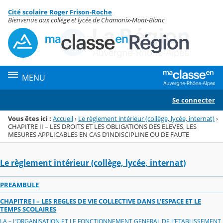
Panneau de gestion des cookies
Cité scolaire Roger Frison-Roche
Menu de la rubrique
Contenu
Bienvenue aux collège et lycée de Chamonix-Mont-Blanc
MENU
Se connecter
Vous êtes ici :
Accueil
›
Le règlement intérieur (collège, lycée, internat)
›
CHAPITRE II – LES DROITS ET LES OBLIGATIONS DES ELEVES, LES
MESURES APPLICABLES EN CAS D’INDISCIPLINE OU DE FAUTE
Le règlement intérieur (collège, lycée, internat)
PREAMBULE
CHAPITRE I – LES REGLES DE VIE COLLECTIVE DANS L’ESPACE ET LE
TEMPS SCOLAIRES
I.A – L’ORGANISATION ET LE FONCTIONNEMENT GENERAL DE L’ETABLISSEMENT