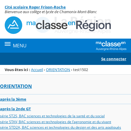
Panneau de gestion des cookies
Cité scolaire Roger Frison-Roche
Menu de la rubrique
Contenu
Bienvenue aux collège et lycée de Chamonix-Mont-Blanc
MENU
Se connecter
Vous êtes ici :
Accueil
›
ORIENTATION
›
test1502
ORIENTATION
après la 3ème
après la 2nde GT
série ST2S, BAC sciences et technologies de la santé et du social
série STAV, BAC sciences et technologies de l’agronomie et du vivant
série STD2A, BAC sciences et technologies du design et des arts appliqués