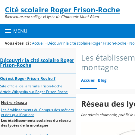
Panneau de gestion des cookies
Cité scolaire Roger Frison-Roche
Menu de la rubrique
Contenu
Bienvenue aux collège et lycée de Chamonix-Mont-Blanc
MENU
Vous êtes ici :
Accueil
›
Découvrir la cité scolaire Roger Frison-Roche
›
No
Les établissem
Découvrir la cité scolaire Roger
Frison-Roche
montagne
Qui est Roger Frison-Roche ?
Accueil
Blog
Site officiel de la famille Frison-Roche
Article Wikipédia sur Roger Frison-Roche
Réseau des ly
Notre réseau
Les établissements du Campus des métiers
et des qualifications
Par admin chamonix, publié le v
Les établissements scolaires du réseau
des lycées de la montagne