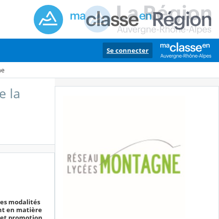
Se connecter
ne
e la
tes modalités
nt en matière
 et promotion