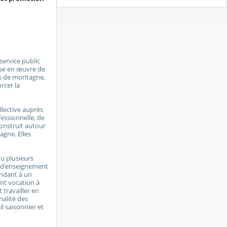
service public
ise en œuvre de
ts de montagne,
rcer la
llective auprès
essionnelle, de
 construit autour
gne. Elles
ou plusieurs
t d'enseignement
ondant à un
ent vocation à
 travailler en
nalité des
l saisonnier et