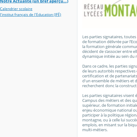
Notre Actualité (un bref aperçu...)
Calendrier scolaire
l'institut français de l'Education (IFÉ)
Les parties signataires, toute
de formation délivrée par l’E
la formation générale commun
décident de s’associer entre e
dynamique initiée au sein du r
Dans ce cadre, les parties sign
de leurs autorités respectives
certification et de partenariat
d'un ensemble de métiers et d
recherchent donc la construct
Les parties signataires visen
Campus des métiers et des qua
supérieur, de formation initia
enjeu économique national ou 
participer à la politique régi
montagne, ou à celle lui succé
emplois, en misant sur la biqua
multi-métiers.