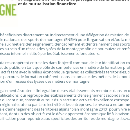
et de mutualisation financière.
s bénéficiaires directement ou indirectement d’une délégation de mission de 
cole nationale des sports de montagne (ENSM) pour l’organisation et/ou la m
e aux métiers d’enseignement, d’encadrement et d’entraînement des spor
lles au sein d’un réseau des lycées de la montagne afin de poursuivre et renfo
éseau informel institué par les établissements fondateurs.
ataires coopèrent entre elles dans l’objectif commun de leur identification co
 et du public, en tant que pôle de compétences en matière de formation prof
s actifs tant avec le milieu économique qu'avec les collectivités territoriales,
e parcours de formation cohérents dans le domaine des métiers de la monta
ion d’un réseau des lycées des métiers de montagne.
t également à soutenir l’intégration de ses établissements membres dans un 
lifications, qui regroupe des établissements d'enseignement secondaire e
le ou continue, construit autour d'un secteur d'activité d'excellence corresp
régional soutenu par la collectivité et les entreprises. Le réseau a notamm
onale d’aménagement des territoires alpins "plan montagne 2040" pour vivre et
dant, dont un des objectifs est le développement économique lié à la saison
lification pour répondre aux spécificités des territoires de montagne : travai