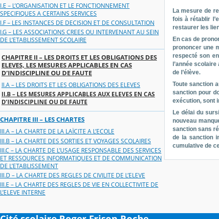
I.E – L’ORGANISATION ET LE FONCTIONNEMENT
La mesure de res
SPECIFIQUES A CERTAINS SERVICES
fois à rétablir 
I.F – LES INSTANCES DE DECISION ET DE CONSULTATION
restaurer les li
I.G – LES ASSOCIATIONS CREES OU INTERVENANT AU SEIN
En cas de pronon
DE L’ETABLISSEMENT SCOLAIRE
prononcer une me
respecté son eng
CHAPITRE II – LES DROITS ET LES OBLIGATIONS DES
ELEVES, LES MESURES APPLICABLES EN CAS
l’année scolaire 
D’INDISCIPLINE OU DE FAUTE
de l’élève.
Toute sanction a
II.A – LES DROITS ET LES OBLIGATIONS DES ELEVES
sanction pour do
II.B – LES MESURES APPLICABLES AUX ELEVES EN CAS
exécution, sont i
D’INDISCIPLINE OU DE FAUTE
Le délai du surs
CHAPITRE III – LES CHARTES
nouveau manqueme
sanction sans ré
III.A – LA CHARTE DE LA LAÏCITE A L’ECOLE
de la sanction i
III.B – LA CHARTE DES SORTIES ET VOYAGES SCOLAIRES
cumulative de ce
III.C – LA CHARTE DE L’USAGE RESPONSABLE DES SERVICES
ET RESSOURCES INFORMATIQUES ET DE COMMUNICATION
DE L’ETABLISSEMENT
III.D – LA CHARTE DES REGLES DE CIVILITE DE L’ELEVE
III.E – LA CHARTE DES REGLES DE VIE EN COLLECTIVITE DE
L’ELEVE INTERNE
Cité scolaire Roger Frison-Roche