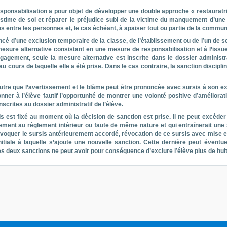
ponsabilisation a pour objet de développer une double approche « restauratrice 
l’estime de soi et réparer le préjudice subi de la victime du manquement d’une 
ens entre les personnes et, le cas échéant, à apaiser tout ou partie de la commu
cé d’une exclusion temporaire de la classe, de l’établissement ou de l’un de se
sure alternative consistant en une mesure de responsabilisation et à l’issue de
agement, seule la mesure alternative est inscrite dans le dossier administrati
au cours de laquelle elle a été prise. Dans le cas contraire, la sanction discipl
utre que l’avertissement et le blâme peut être prononcée avec sursis à son ex
nner à l’élève fautif l’opportunité de montrer une volonté positive d’amélio
nscrites au dossier administratif de l’élève.
is est fixé au moment où la décision de sanction est prise. Il ne peut excéder 
nt au règlement intérieur ou faute de même nature et qui entraînerait une sa
voquer le sursis antérieurement accordé, révocation de ce sursis avec mise en
nitiale à laquelle s’ajoute une nouvelle sanction. Cette dernière peut éventu
s deux sanctions ne peut avoir pour conséquence d’exclure l’élève plus de huit