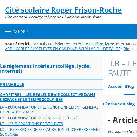
Panneau de gestion des cookies
Cité scolaire Roger Frison-Roche
Menu de la rubrique
Contenu
Bienvenue aux collège et lycée de Chamonix-Mont-Blanc
MENU
Vous êtes ici :
Accueil
›
Le règlement intérieur (collège, lycée, internat)
›
C
APPLICABLES AUX ELEVES EN CAS D’INDISCIPLINE OU DE FAUTE
›
Blog
›
-
II.B – 
Le règlement intérieur (collège, lycée,
internat)
FAUTE
PREAMBULE
Accueil
Blog
CHAPITRE I – LES REGLES DE VIE COLLECTIVE DANS
L’ESPACE ET LE TEMPS SCOLAIRES
‹
Retour au blog
I.A – L’ORGANISATION ET LE FONCTIONNEMENT GENERAL
DE L’ETABLISSEMENT
- Arti
I.B – L’ORGANISATION ET LE SUIVI DES ETUDES
I.C – LES DISPOSITIONS PREVENTIVES
I.D – LES SERVICES DE RESTAURATION ET D’HEBERGEMENT
Par admin chamon
SCOLAIRES