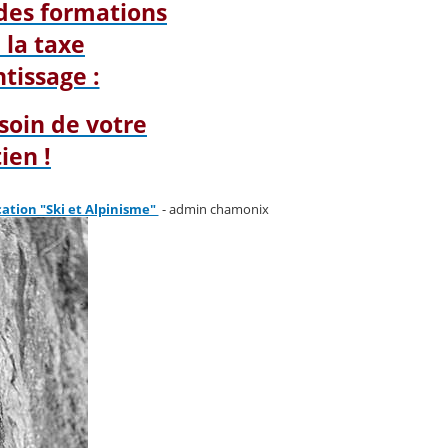
des formations
 la taxe
tissage :
esoin de votre
ien !
ation "Ski et Alpinisme"
- admin chamonix