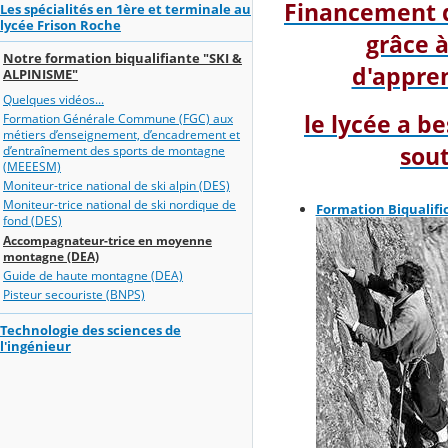
Financement 
Les spécialités en 1ère et terminale au
lycée Frison Roche
grâce à
Notre formation biqualifiante "SKI &
d'appren
ALPINISME"
Quelques vidéos...
le lycée a b
Formation Générale Commune (FGC) aux
métiers d’enseignement, d’encadrement et
sout
d’entraînement des sports de montagne
(MEEESM)
Moniteur-trice national de ski alpin (DES)
Moniteur-trice national de ski nordique de
Formation Biqualific
fond (DES)
Accompagnateur-trice en moyenne
montagne (DEA)
Guide de haute montagne (DEA)
Pisteur secouriste (BNPS)
Technologie des sciences de
l'ingénieur