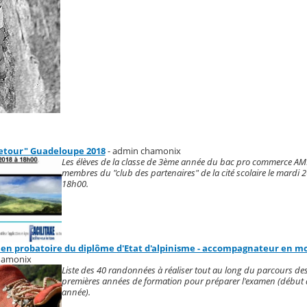
etour" Guadeloupe 2018
- admin chamonix
Les élèves de la classe de 3ème année du bac pro commerce AMM
membres du "club des partenaires" de la cité scolaire le mardi 2
18h00.
men probatoire du diplôme d'Etat d'alpinisme - accompagnateur en 
hamonix
Liste des 40 randonnées à réaliser tout au long du parcours des
premières années de formation pour préparer l'examen (début 
année).