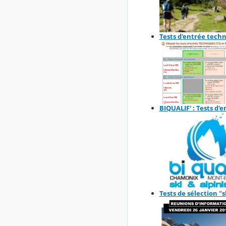
Tests d'entrée tech
BIQUALIF' : Tests d'
Tests de sélection "