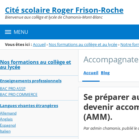
Panneau de gestion des cookies
Cité scolaire Roger Frison-Roche
Menu de la rubrique
Contenu
Bienvenue aux collège et lycée de Chamonix-Mont-Blanc
MENU
Vous êtes ici :
Accueil
›
Nos formations au collège et au lycée
›
Notre for
Accompagnateu
Nos formations au collège et
au lycée
Accueil
Blog
Enseignements professionnels
BAC PRO ASSP
Se préparer a
BAC PRO COMMERCE
devenir acco
Langues vivantes étrangères
Allemand
(AMM).
Anglais
Espagnol
Par admin chamonix, publié le d
Italien