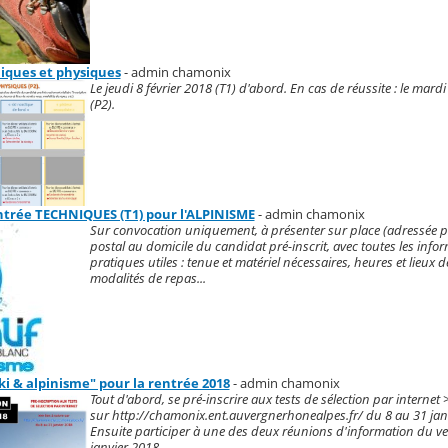
niques et physiques
- admin chamonix
Le jeudi 8 février 2018 (T1) d'abord. En cas de réussite : le mar
(P2).
entrée TECHNIQUES (T1) pour l'ALPINISME
- admin chamonix
Sur convocation uniquement, à présenter sur place (adressée p
postal au domicile du candidat pré-inscrit, avec toutes les info
pratiques utiles : tenue et matériel nécessaires, heures et lieux 
modalités de repas...
ski & alpinisme" pour la rentrée 2018
- admin chamonix
Tout d'abord, se pré-inscrire aux tests de sélection par internet 
sur http://chamonix.ent.auvergnerhonealpes.fr/ du 8 au 31 jan
Ensuite participer à une des deux réunions d'information du v
janvier 2018.