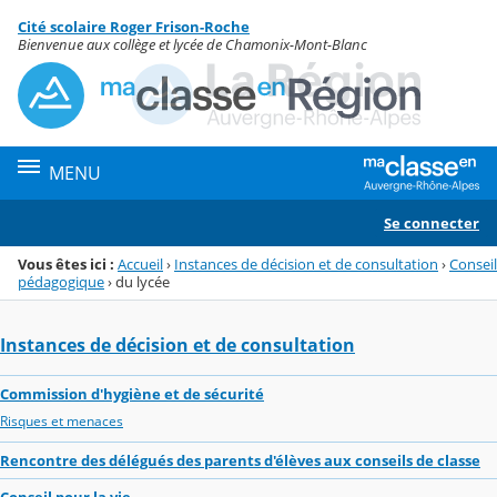
Panneau de gestion des cookies
Cité scolaire Roger Frison-Roche
Menu de la rubrique
Contenu
Bienvenue aux collège et lycée de Chamonix-Mont-Blanc
MENU
Se connecter
Vous êtes ici :
Accueil
›
Instances de décision et de consultation
›
Conseil
pédagogique
›
du lycée
Instances de décision et de consultation
Commission d'hygiène et de sécurité
Risques et menaces
Rencontre des délégués des parents d'élèves aux conseils de classe
Conseil pour la vie...