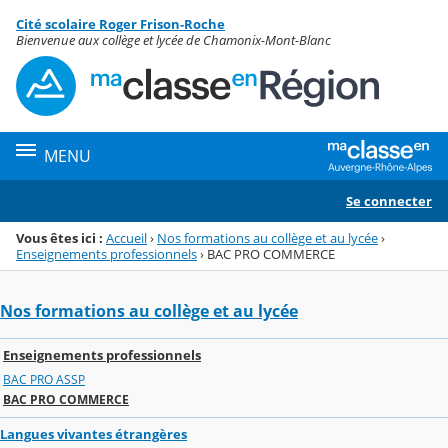
Panneau de gestion des cookies
Cité scolaire Roger Frison-Roche
Menu de la rubrique
Contenu
Bienvenue aux collège et lycée de Chamonix-Mont-Blanc
MENU
Se connecter
Vous êtes ici :
Accueil
›
Nos formations au collège et au lycée
›
Enseignements professionnels
›
BAC PRO COMMERCE
Nos formations au collège et au lycée
Enseignements professionnels
BAC PRO ASSP
BAC PRO COMMERCE
Langues vivantes étrangères