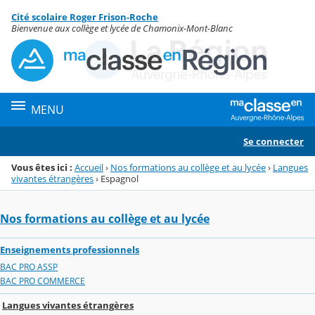
Panneau de gestion des cookies
Cité scolaire Roger Frison-Roche
Menu de la rubrique
Contenu
Bienvenue aux collège et lycée de Chamonix-Mont-Blanc
MENU
Se connecter
Vous êtes ici :
Accueil
›
Nos formations au collège et au lycée
›
Langues
vivantes étrangères
›
Espagnol
Nos formations au collège et au lycée
Enseignements professionnels
BAC PRO ASSP
BAC PRO COMMERCE
Langues vivantes étrangères