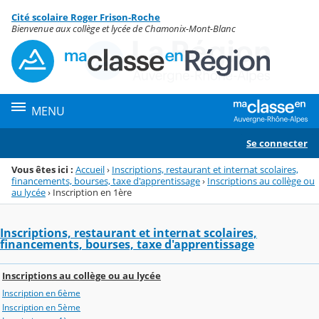
Panneau de gestion des cookies
Cité scolaire Roger Frison-Roche
Menu de la rubrique
Contenu
Bienvenue aux collège et lycée de Chamonix-Mont-Blanc
MENU
Se connecter
Vous êtes ici :
Accueil
›
Inscriptions, restaurant et internat scolaires,
financements, bourses, taxe d'apprentissage
›
Inscriptions au collège ou
au lycée
›
Inscription en 1ère
Inscriptions, restaurant et internat scolaires,
financements, bourses, taxe d'apprentissage
Inscriptions au collège ou au lycée
Inscription en 6ème
Inscription en 5ème