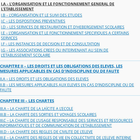
I.A – L’ORGANISATION ET LE FONCTIONNEMENT GENERAL DE
L’ETABLISSEMENT
I.B – L’ORGANISATION ET LE SUIVI DES ETUDES
I.C – LES DISPOSITIONS PREVENTIVES
I.D – LES SERVICES DE RESTAURATION ET D’HEBERGEMENT SCOLAIRES
I.E – L’ORGANISATION ET LE FONCTIONNEMENT SPECIFIQUES A CERTAINS
SERVICES
I.F – LES INSTANCES DE DECISION ET DE CONSULTATION
I.G – LES ASSOCIATIONS CREES OU INTERVENANT AU SEIN DE
L’ETABLISSEMENT SCOLAIRE
CHAPITRE II – LES DROITS ET LES OBLIGATIONS DES ELEVES, LES
MESURES APPLICABLES EN CAS D’INDISCIPLINE OU DE FAUTE
II.A – LES DROITS ET LES OBLIGATIONS DES ELEVES
II.B – LES MESURES APPLICABLES AUX ELEVES EN CAS D’INDISCIPLINE OU DE
FAUTE
CHAPITRE III – LES CHARTES
III.A – LA CHARTE DE LA LAÏCITE A L’ECOLE
III.B – LA CHARTE DES SORTIES ET VOYAGES SCOLAIRES
III.C – LA CHARTE DE L’USAGE RESPONSABLE DES SERVICES ET RESSOURCES
INFORMATIQUES ET DE COMMUNICATION DE L’ETABLISSEMENT
III.D – LA CHARTE DES REGLES DE CIVILITE DE L’ELEVE
III.E – LA CHARTE DES REGLES DE VIE EN COLLECTIVITE DE L’ELEVE INTERNE