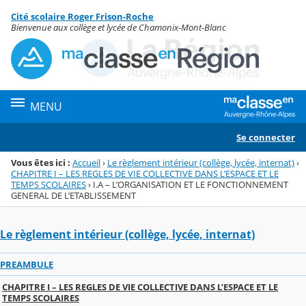
Panneau de gestion des cookies
Cité scolaire Roger Frison-Roche
Menu de la rubrique
Contenu
Bienvenue aux collège et lycée de Chamonix-Mont-Blanc
MENU
Se connecter
Vous êtes ici :
Accueil
›
Le règlement intérieur (collège, lycée, internat)
›
CHAPITRE I – LES REGLES DE VIE COLLECTIVE DANS L’ESPACE ET LE
TEMPS SCOLAIRES
›
I.A – L’ORGANISATION ET LE FONCTIONNEMENT
GENERAL DE L’ETABLISSEMENT
Le règlement intérieur (collège, lycée, internat)
PREAMBULE
CHAPITRE I – LES REGLES DE VIE COLLECTIVE DANS L’ESPACE ET LE
TEMPS SCOLAIRES