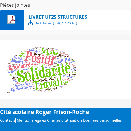
Pièces jointes
LIVRET UF2S STRUCTURES
Télécharger
( .
pdf
,
510.53
ko
)
Cité scolaire Roger Frison-Roche
Contacts
Mentions légales
Chartes d'utilisation
Données personnelles