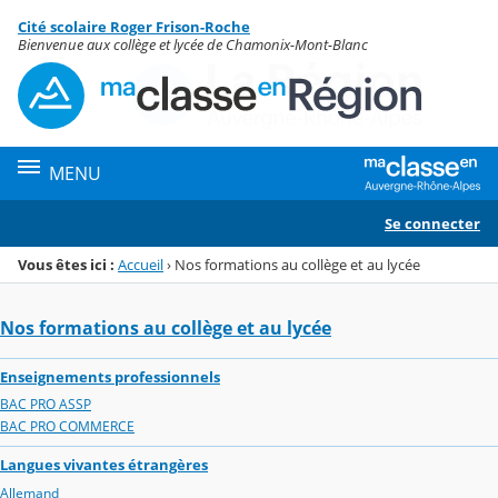
Panneau de gestion des cookies
Cité scolaire Roger Frison-Roche
Menu de la rubrique
Contenu
Bienvenue aux collège et lycée de Chamonix-Mont-Blanc
MENU
Se connecter
Vous êtes ici :
Accueil
›
Nos formations au collège et au lycée
Nos formations au collège et au lycée
Enseignements professionnels
BAC PRO ASSP
BAC PRO COMMERCE
Langues vivantes étrangères
Allemand