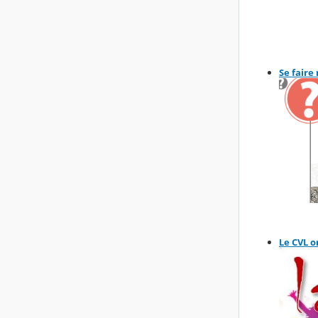
Se faire 
Le CVL o