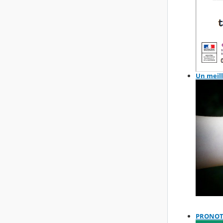
Un meill
PRONOTE,