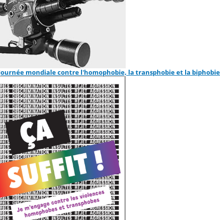
 Journée mondiale contre l'homophobie, la transphobie et la biphobie