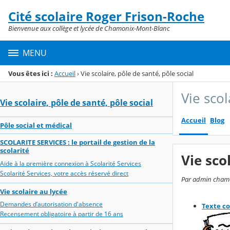
Panneau de gestion des cookies
Cité scolaire Roger Frison-Roche
Menu de la rubrique
Contenu
Bienvenue aux collège et lycée de Chamonix-Mont-Blanc
MENU
Vous êtes ici :
Accueil
›
Vie scolaire, pôle de santé, pôle social
Vie scol
Vie scolaire, pôle de santé, pôle social
Accueil
Blog
Pôle social et médical
SCOLARITE SERVICES : le portail de gestion de la
scolarité
Vie sco
Aide à la première connexion à Scolarité Services
Scolarité Services, votre accès réservé direct
Par admin chamon
Vie scolaire au lycée
Demandes d’autorisation d'absence
Texte co
Recensement obligatoire à partir de 16 ans