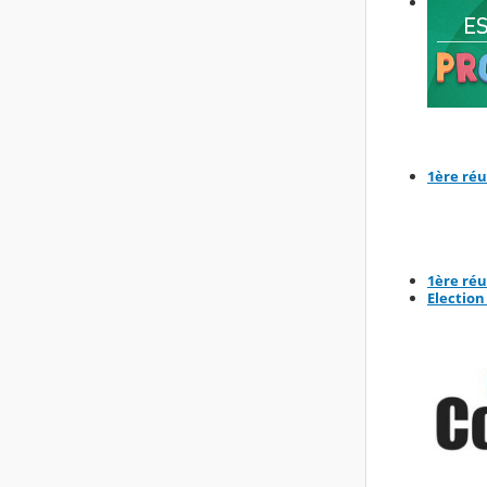
1ère réu
1ère réu
Election