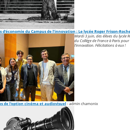
 d’économie du Campus de l’innovation : Le lycée Roger Frison-Roc
Mardi 3 juin, des élèves du lycée
du Collège de France à Paris pou
l’innovation. Félicitations à eux !
os de l'option cinéma et audiovisuel
- admin chamonix