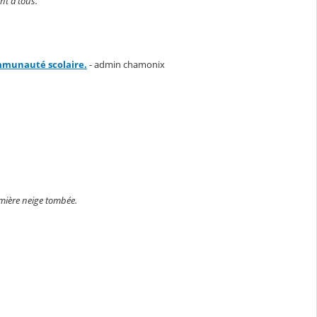
nt à tous.
ommunauté scolaire.
- admin chamonix
emière neige tombée.