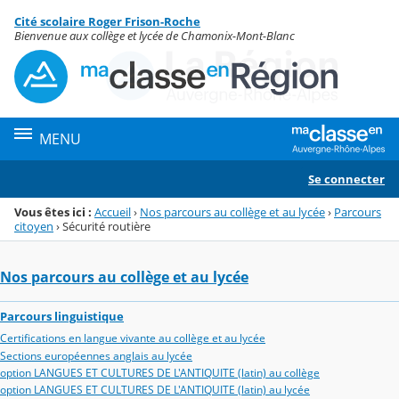
Panneau de gestion des cookies
Cité scolaire Roger Frison-Roche
Menu de la rubrique
Contenu
Bienvenue aux collège et lycée de Chamonix-Mont-Blanc
MENU
Se connecter
Vous êtes ici :
Accueil
›
Nos parcours au collège et au lycée
›
Parcours
citoyen
›
Sécurité routière
Nos parcours au collège et au lycée
Parcours linguistique
Certifications en langue vivante au collège et au lycée
Sections européennes anglais au lycée
option LANGUES ET CULTURES DE L'ANTIQUITE (latin) au collège
option LANGUES ET CULTURES DE L'ANTIQUITE (latin) au lycée