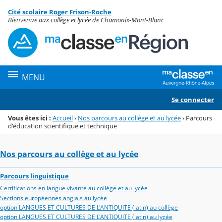
Panneau de gestion des cookies
Cité scolaire Roger Frison-Roche
Menu de la rubrique
Contenu
Bienvenue aux collège et lycée de Chamonix-Mont-Blanc
MENU
Se connecter
Vous êtes ici :
Accueil
›
Nos parcours au collège et au lycée
›
Parcours
d'éducation scientifique et technique
Nos parcours au collège et au lycée
Parcours linguistique
Certifications en langue vivante au collège et au lycée
Sections européennes anglais au lycée
option LANGUES ET CULTURES DE L'ANTIQUITE (latin) au collège
option LANGUES ET CULTURES DE L'ANTIQUITE (latin) au lycée