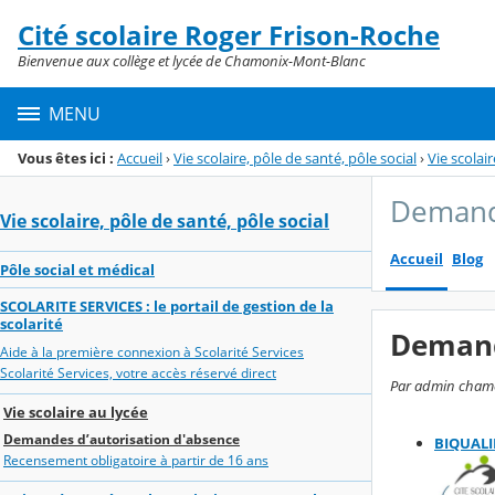
Panneau de gestion des cookies
Cité scolaire Roger Frison-Roche
Menu de la rubrique
Contenu
Bienvenue aux collège et lycée de Chamonix-Mont-Blanc
MENU
Vous êtes ici :
Accueil
›
Vie scolaire, pôle de santé, pôle social
›
Vie scolai
Demande
Vie scolaire, pôle de santé, pôle social
Accueil
Blog
Pôle social et médical
SCOLARITE SERVICES : le portail de gestion de la
scolarité
Demand
Aide à la première connexion à Scolarité Services
Scolarité Services, votre accès réservé direct
Par admin chamon
Vie scolaire au lycée
Demandes d’autorisation d'absence
BIQUALI
Recensement obligatoire à partir de 16 ans