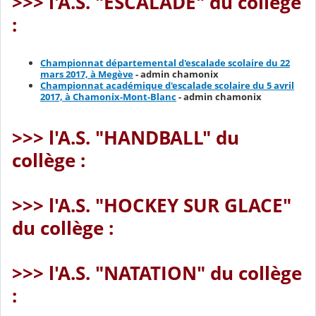
>>>
l'A.S. "ESCALADE" du collège
:
Championnat départemental d'escalade scolaire du 22
mars 2017, à Megève
- admin chamonix
Championnat académique d'escalade scolaire du 5 avril
2017, à Chamonix-Mont-Blanc
- admin chamonix
>>> l'A.S. "HANDBALL" du
collège :
>>> l'A.S. "HOCKEY SUR GLACE"
du collège :
>>> l'A.S. "NATATION" du collège
: