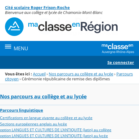
Panneau de gestion des cookies
Cité scolaire Roger Frison-Roche
Menu de la rubrique
Contenu
Bienvenue aux collège et lycée de Chamonix-Mont-Blanc
MENU
Se connecter
Vous êtes ici :
Accueil
›
Nos parcours au collège et au lycée
›
Parcours
citoyen
›
Cérémonie républicaine de remise des diplômes
Nos parcours au collège et au lycée
Parcours linguistique
Certifications en langue vivante au collège et au lycée
Sections européennes anglais au lycée
option LANGUES ET CULTURES DE L'ANTIQUITE (latin) au collège
option LANGUES ET CULTURES DE L'ANTIQUITE (latin) au lycée