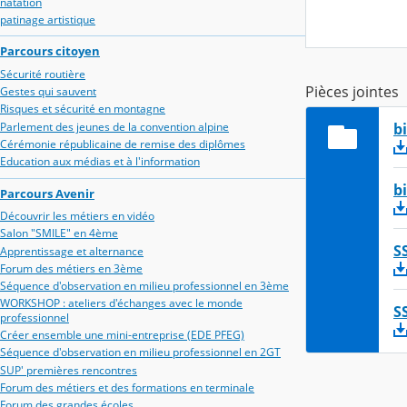
natation
patinage artistique
Parcours citoyen
Sécurité routière
Pièces jointes
Gestes qui sauvent
Risques et sécurité en montagne
Parlement des jeunes de la convention alpine
b
Cérémonie républicaine de remise des diplômes
Education aux médias et à l'information
b
Parcours Avenir
Découvrir les métiers en vidéo
Salon "SMILE" en 4ème
S
Apprentissage et alternance
Forum des métiers en 3ème
Séquence d'observation en milieu professionnel en 3ème
WORKSHOP : ateliers d'échanges avec le monde
S
professionnel
Créer ensemble une mini-entreprise (EDE PFEG)
Séquence d'observation en milieu professionnel en 2GT
SUP' premières rencontres
Forum des métiers et des formations en terminale
Forum des grandes écoles