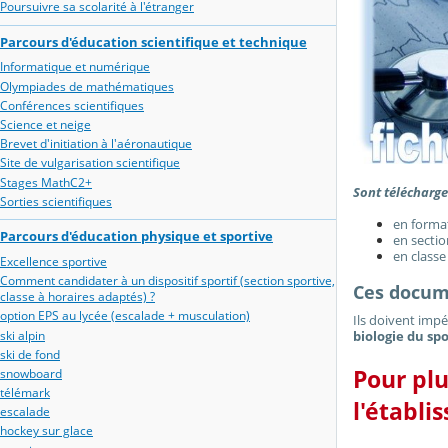
Poursuivre sa scolarité à l'étranger
Parcours d'éducation scientifique et technique
Informatique et numérique
Olympiades de mathématiques
Conférences scientifiques
Science et neige
Brevet d'initiation à l'aéronautique
Site de vulgarisation scientifique
Stages MathC2+
Sont télécharge
Sorties scientifiques
en format
Parcours d'éducation physique et sportive
en sectio
en classe
Excellence sportive
Comment candidater à un dispositif sportif (section sportive,
Ces docume
classe à horaires adaptés) ?
option EPS au lycée (escalade + musculation)
Ils doivent imp
biologie du sp
ski alpin
ski de fond
Pour plu
snowboard
télémark
l'établi
escalade
hockey sur glace