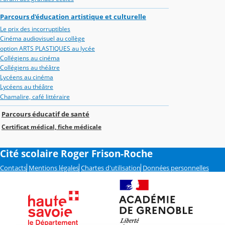
Parcours d'éducation artistique et culturelle
Le prix des incorruptibles
Cinéma audiovisuel au collège
option ARTS PLASTIQUES au lycée
Collégiens au cinéma
Collégiens au théâtre
Lycéens au cinéma
Lycéens au théâtre
Chamalire, café littéraire
Parcours éducatif de santé
Certificat médical, fiche médicale
Cité scolaire Roger Frison-Roche
Contacts
Mentions légales
Chartes d'utilisation
Données personnelles