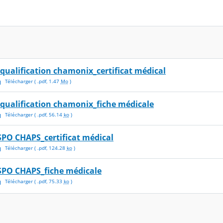
iqualification chamonix_certificat médical
Télécharger
( .
pdf
,
1.47
Mo
)
iqualification chamonix_fiche médicale
Télécharger
( .
pdf
,
56.14
ko
)
SPO CHAPS_certificat médical
Télécharger
( .
pdf
,
124.28
ko
)
SPO CHAPS_fiche médicale
Télécharger
( .
pdf
,
75.33
ko
)