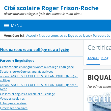
Panneau de gestion des cookies
Cité scolaire Roger Frison-Roche
Menu de la rubrique
Contenu
Bienvenue aux collège et lycée de Chamonix-Mont-Blanc
MENU
Vous êtes ici :
Accueil
›
Nos parcours au collège et au lycée
›
Parcours édu
Certific
Nos parcours au collège et au lycée
Accueil
Blog
Parcours linguistique
Certifications en langue vivante au collège et au lycée
Sections européennes anglais au lycée
BIQUAL
option LANGUES ET CULTURES DE L'ANTIQUITE (latin) au
collège
option LANGUES ET CULTURES DE L'ANTIQUITE (latin) au
Par admin chamon
lycée
Classes bilangues à l'école et au collège
Voyages scolaires
Echanges scolaires
Jumelages scolaires