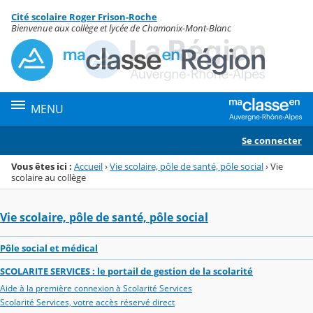
Panneau de gestion des cookies
Cité scolaire Roger Frison-Roche
Menu de la rubrique
Contenu
Bienvenue aux collège et lycée de Chamonix-Mont-Blanc
MENU
Se connecter
Vous êtes ici :
Accueil
›
Vie scolaire, pôle de santé, pôle social
›
Vie
scolaire au collège
Vie scolaire, pôle de santé, pôle social
Pôle social et médical
SCOLARITE SERVICES : le portail de gestion de la scolarité
Aide à la première connexion à Scolarité Services
Scolarité Services, votre accès réservé direct