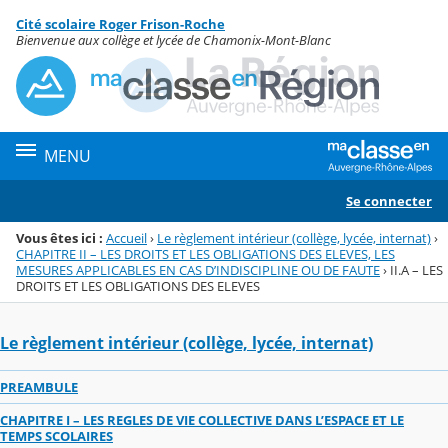
Panneau de gestion des cookies
Cité scolaire Roger Frison-Roche
Menu de la rubrique
Contenu
Bienvenue aux collège et lycée de Chamonix-Mont-Blanc
MENU
Se connecter
Vous êtes ici :
Accueil
›
Le règlement intérieur (collège, lycée, internat)
›
CHAPITRE II – LES DROITS ET LES OBLIGATIONS DES ELEVES, LES
MESURES APPLICABLES EN CAS D’INDISCIPLINE OU DE FAUTE
›
II.A – LES
DROITS ET LES OBLIGATIONS DES ELEVES
Le règlement intérieur (collège, lycée, internat)
PREAMBULE
CHAPITRE I – LES REGLES DE VIE COLLECTIVE DANS L’ESPACE ET LE
TEMPS SCOLAIRES