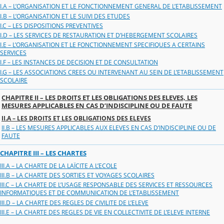
I.A – L’ORGANISATION ET LE FONCTIONNEMENT GENERAL DE L’ETABLISSEMENT
I.B – L’ORGANISATION ET LE SUIVI DES ETUDES
I.C – LES DISPOSITIONS PREVENTIVES
I.D – LES SERVICES DE RESTAURATION ET D’HEBERGEMENT SCOLAIRES
I.E – L’ORGANISATION ET LE FONCTIONNEMENT SPECIFIQUES A CERTAINS
SERVICES
I.F – LES INSTANCES DE DECISION ET DE CONSULTATION
I.G – LES ASSOCIATIONS CREES OU INTERVENANT AU SEIN DE L’ETABLISSEMENT
SCOLAIRE
CHAPITRE II – LES DROITS ET LES OBLIGATIONS DES ELEVES, LES
MESURES APPLICABLES EN CAS D’INDISCIPLINE OU DE FAUTE
II.A – LES DROITS ET LES OBLIGATIONS DES ELEVES
II.B – LES MESURES APPLICABLES AUX ELEVES EN CAS D’INDISCIPLINE OU DE
FAUTE
CHAPITRE III – LES CHARTES
III.A – LA CHARTE DE LA LAÏCITE A L’ECOLE
III.B – LA CHARTE DES SORTIES ET VOYAGES SCOLAIRES
III.C – LA CHARTE DE L’USAGE RESPONSABLE DES SERVICES ET RESSOURCES
INFORMATIQUES ET DE COMMUNICATION DE L’ETABLISSEMENT
III.D – LA CHARTE DES REGLES DE CIVILITE DE L’ELEVE
III.E – LA CHARTE DES REGLES DE VIE EN COLLECTIVITE DE L’ELEVE INTERNE