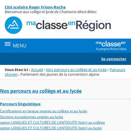
Panneau de gestion des cookies
Cité scolaire Roger Frison-Roche
Menu de la rubrique
Contenu
Bienvenue aux collège et lycée de Chamonix-Mont-Blanc
MENU
Se connecter
Vous êtes ici :
Accueil
›
Nos parcours au collège et au lycée
›
Parcours
citoyen
›
Parlement des jeunes de la convention alpine
Nos parcours au collège et au lycée
Parcours linguistique
Certifications en langue vivante au collège et au lycée
Sections européennes anglais au lycée
option LANGUES ET CULTURES DE L'ANTIQUITE (latin) au collège
option LANGUES ET CULTURES DE L'ANTIQUITE (latin) au lycée