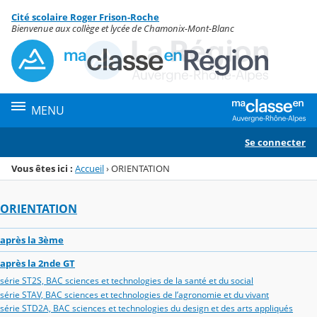
Panneau de gestion des cookies
Cité scolaire Roger Frison-Roche
Menu de la rubrique
Contenu
Bienvenue aux collège et lycée de Chamonix-Mont-Blanc
MENU
Se connecter
Vous êtes ici :
Accueil
›
ORIENTATION
ORIENTATION
après la 3ème
après la 2nde GT
série ST2S, BAC sciences et technologies de la santé et du social
série STAV, BAC sciences et technologies de l’agronomie et du vivant
série STD2A, BAC sciences et technologies du design et des arts appliqués