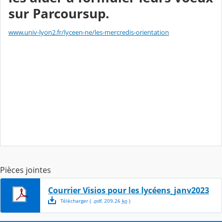
sur Parcoursup.
www.univ-lyon2.fr/lyceen-ne/les-mercredis-orientation
Pièces jointes
Courrier Visios pour les lycéens_janv2023
Télécharger
( .
pdf
,
209.26
ko
)