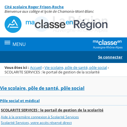
Panneau de gestion des cookies
Cité scolaire Roger Frison-Roche
Menu de la rubrique
Contenu
Bienvenue aux collège et lycée de Chamonix-Mont-Blanc
MENU
Se connecter
Vous êtes ici :
Accueil
›
Vie scolaire, pôle de santé, pôle social
›
SCOLARITE SERVICES : le portail de gestion de la scolarité
Vie scolaire, pôle de santé, pôle social
Pôle social et médical
SCOLARITE SERVICES : le portail de gestion de la scolarité
Aide à la première connexion à Scolarité Services
Scolarité Services, votre accès réservé direct