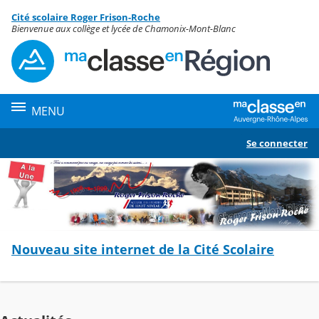
Panneau de gestion des cookies
Cité scolaire Roger Frison-Roche
Contenu
Bienvenue aux collège et lycée de Chamonix-Mont-Blanc
MENU
Se connecter
Nouveau site internet de la Cité Scolaire