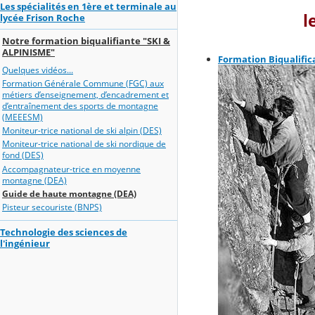
Les spécialités en 1ère et terminale au
l
lycée Frison Roche
Notre formation biqualifiante "SKI &
ALPINISME"
Formation Biqualific
Quelques vidéos...
Formation Générale Commune (FGC) aux
métiers d’enseignement, d’encadrement et
d’entraînement des sports de montagne
(MEEESM)
Moniteur-trice national de ski alpin (DES)
Moniteur-trice national de ski nordique de
fond (DES)
Accompagnateur-trice en moyenne
montagne (DEA)
Guide de haute montagne (DEA)
Pisteur secouriste (BNPS)
Technologie des sciences de
l'ingénieur