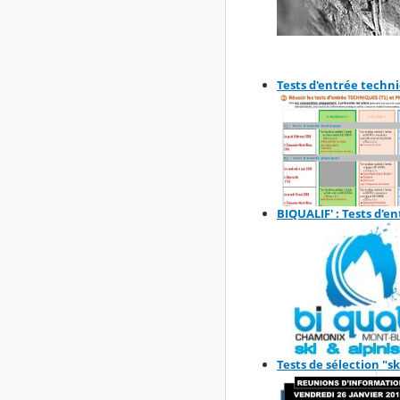
Tests d'entrée techn
BIQUALIF' : Tests d'e
Tests de sélection "s