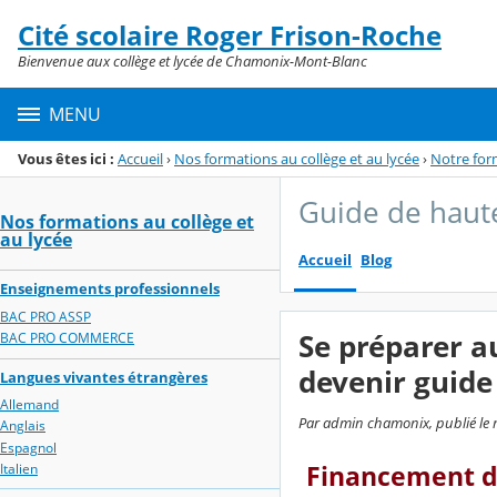
Panneau de gestion des cookies
Cité scolaire Roger Frison-Roche
Menu de la rubrique
Contenu
Bienvenue aux collège et lycée de Chamonix-Mont-Blanc
MENU
Vous êtes ici :
Accueil
›
Nos formations au collège et au lycée
›
Notre for
Guide de haut
Nos formations au collège et
au lycée
Accueil
Blog
Enseignements professionnels
BAC PRO ASSP
Se préparer a
BAC PRO COMMERCE
devenir guid
Langues vivantes étrangères
Allemand
Par admin chamonix, publié le m
Anglais
Espagnol
Italien
Financement de