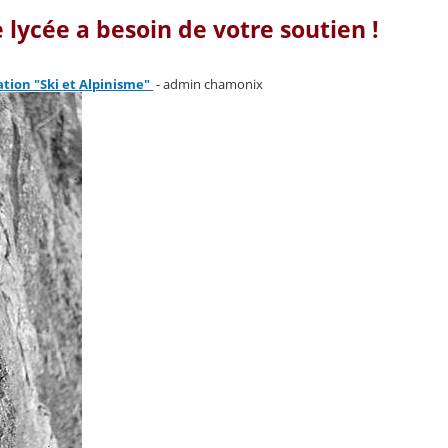
e lycée a besoin de votre soutien !
ation "Ski et Alpinisme"
- admin chamonix