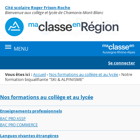
Panneau de gestion des cookies
Cité scolaire Roger Frison-Roche
Menu de la rubrique
Contenu
Bienvenue aux collège et lycée de Chamonix-Mont-Blanc
MENU
Se connecter
Vous êtes ici :
Accueil
›
Nos formations au collège et au lycée
›
Notre
formation biqualifiante "SKI & ALPINISME"
Nos formations au collège et au lycée
Enseignements professionnels
BAC PRO ASSP
BAC PRO COMMERCE
Langues vivantes étrangères