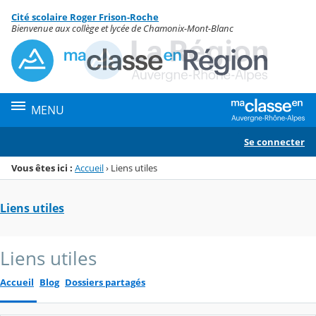
Panneau de gestion des cookies
Cité scolaire Roger Frison-Roche
Menu de la rubrique
Contenu
Bienvenue aux collège et lycée de Chamonix-Mont-Blanc
MENU
Se connecter
Vous êtes ici :
Accueil
›
Liens utiles
Liens utiles
Liens utiles
Accueil
Blog
Dossiers partagés