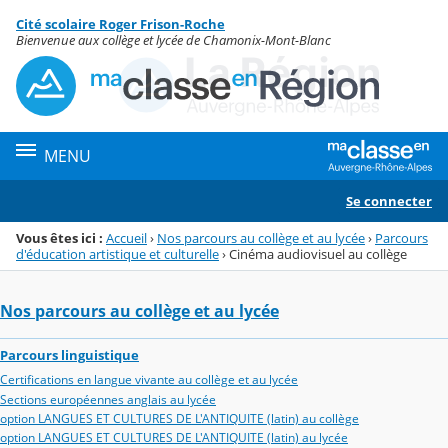
Panneau de gestion des cookies
Cité scolaire Roger Frison-Roche
Menu de la rubrique
Contenu
Bienvenue aux collège et lycée de Chamonix-Mont-Blanc
MENU
Se connecter
Vous êtes ici :
Accueil
›
Nos parcours au collège et au lycée
›
Parcours
d'éducation artistique et culturelle
›
Cinéma audiovisuel au collège
Nos parcours au collège et au lycée
Parcours linguistique
Certifications en langue vivante au collège et au lycée
Sections européennes anglais au lycée
option LANGUES ET CULTURES DE L'ANTIQUITE (latin) au collège
option LANGUES ET CULTURES DE L'ANTIQUITE (latin) au lycée