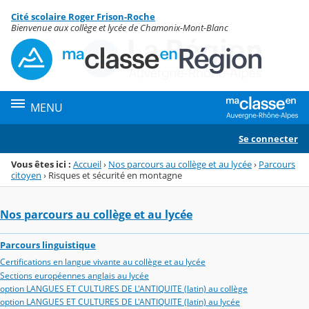
Panneau de gestion des cookies
Cité scolaire Roger Frison-Roche
Menu de la rubrique
Contenu
Bienvenue aux collège et lycée de Chamonix-Mont-Blanc
MENU
Se connecter
Vous êtes ici :
Accueil
›
Nos parcours au collège et au lycée
›
Parcours
citoyen
›
Risques et sécurité en montagne
Nos parcours au collège et au lycée
Parcours linguistique
Certifications en langue vivante au collège et au lycée
Sections européennes anglais au lycée
option LANGUES ET CULTURES DE L'ANTIQUITE (latin) au collège
option LANGUES ET CULTURES DE L'ANTIQUITE (latin) au lycée