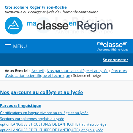
Panneau de gestion des cookies
Cité scolaire Roger Frison-Roche
Menu de la rubrique
Contenu
Bienvenue aux collège et lycée de Chamonix-Mont-Blanc
MENU
Se connecter
Vous êtes ici :
Accueil
›
Nos parcours au collège et au lycée
›
Parcours
d'éducation scientifique et technique
›
Science et neige
Nos parcours au collège et au lycée
Parcours linguistique
Certifications en langue vivante au collège et au lycée
Sections européennes anglais au lycée
option LANGUES ET CULTURES DE L'ANTIQUITE (latin) au collège
option LANGUES ET CULTURES DE L'ANTIQUITE (latin) au lycée