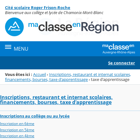
Panneau de gestion des cookies
Cité scolaire Roger Frison-Roche
Menu de la rubrique
Contenu
Bienvenue aux collège et lycée de Chamonix-Mont-Blanc
MENU
Se connecter
Vous êtes ici :
Accueil
›
Inscriptions, restaurant et internat scolaires,
financements, bourses, taxe d'apprentissage
›
taxe d'apprentissage
Inscriptions, restaurant et internat scolaires,
financements, bourses, taxe d'apprentissage
Inscriptions au collège ou au lycée
Inscription en 6ème
Inscription en 5ème
Inscription en 4ème