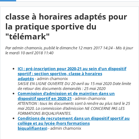
classe à horaires adaptés pour
la pratique sportive du
"télémark"
Par admin chamonix, publié le dimanche 12 mars 2017 14:24 - Mis à jour
le mardi 10 avril 2018 11:40
ICI : pré-inscription pour 2020-21 au sein d'un dispositif
sportif : section sportive, classe à horaires
adaptés
- admin chamonix
SAISIE EN LIGNE OUVERTE DU 20 avril au 15 mai 2020 Date limite
de retour des documents demandés : 25 mai 2020
Commission d'admission et de maintien dans un
dispositif sportif en 2020-21
- admin chamonix
ATTENTION : tous les documents sont à rendre au plus tard le 25
mai 2020. La commission d’admission NE CONCERNE PAS LES
FORMATIONS BIQUALIFIANTES.
Conditions de recrutement dans un dispositif sportif au
collège et au lycée (hors formations
biqualifiantes)
- admin chamonix