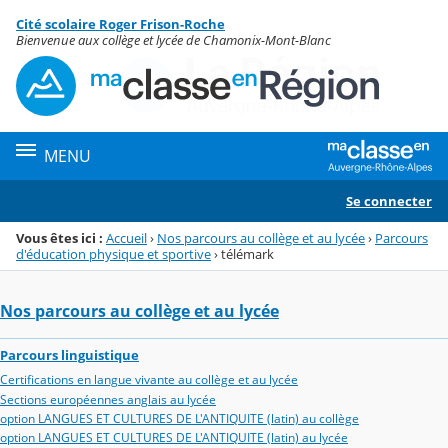
Panneau de gestion des cookies
Cité scolaire Roger Frison-Roche
Menu de la rubrique
Contenu
Bienvenue aux collège et lycée de Chamonix-Mont-Blanc
MENU
Se connecter
Vous êtes ici :
Accueil
›
Nos parcours au collège et au lycée
›
Parcours
d'éducation physique et sportive
›
télémark
Nos parcours au collège et au lycée
Parcours linguistique
Certifications en langue vivante au collège et au lycée
Sections européennes anglais au lycée
option LANGUES ET CULTURES DE L'ANTIQUITE (latin) au collège
option LANGUES ET CULTURES DE L'ANTIQUITE (latin) au lycée