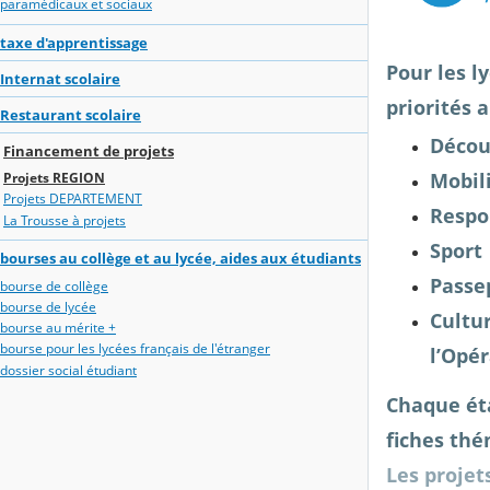
paramédicaux et sociaux
taxe d'apprentissage
Pour les l
Internat scolaire
priorités 
Restaurant scolaire
Découv
Financement de projets
Mobil
Projets REGION
Projets DEPARTEMENT
Respo
La Trousse à projets
Sport
bourses au collège et au lycée, aides aux étudiants
Passe
bourse de collège
bourse de lycée
Cultu
bourse au mérite +
bourse pour les lycées français de l'étranger
l’Opér
dossier social étudiant
Chaque éta
fiches thé
Les projet