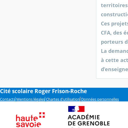
territoire
constructi
Ces projet
CFA, des é
porteurs d
La demande
à cette ac
d’enseigne
Cité scolaire Roger Frison-Roche
Contacts
Mentions légales
Chartes d'utilisation
Données personnelles