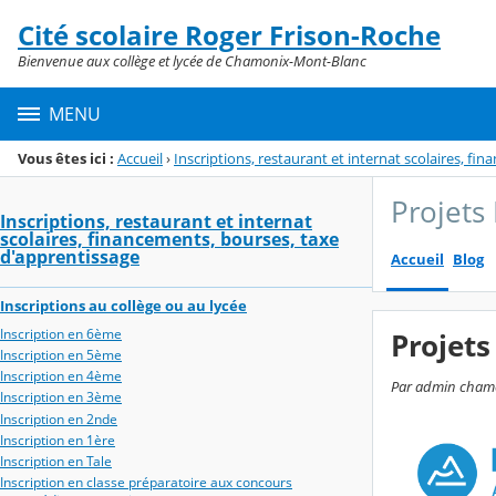
Panneau de gestion des cookies
Cité scolaire Roger Frison-Roche
Menu de la rubrique
Contenu
Bienvenue aux collège et lycée de Chamonix-Mont-Blanc
MENU
Vous êtes ici :
Accueil
›
Inscriptions, restaurant et internat scolaires, f
Projets
Inscriptions, restaurant et internat
scolaires, financements, bourses, taxe
d'apprentissage
Accueil
Blog
Inscriptions au collège ou au lycée
Inscription en 6ème
Projet
Inscription en 5ème
Inscription en 4ème
Par admin chamon
Inscription en 3ème
Inscription en 2nde
Inscription en 1ère
Inscription en Tale
Inscription en classe préparatoire aux concours