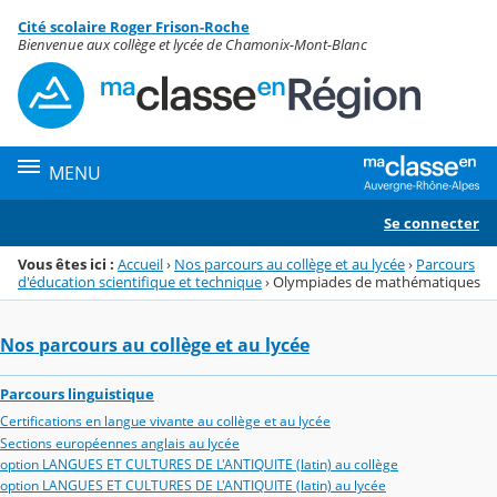
Panneau de gestion des cookies
Cité scolaire Roger Frison-Roche
Menu de la rubrique
Contenu
Bienvenue aux collège et lycée de Chamonix-Mont-Blanc
MENU
Se connecter
Vous êtes ici :
Accueil
›
Nos parcours au collège et au lycée
›
Parcours
d'éducation scientifique et technique
›
Olympiades de mathématiques
Nos parcours au collège et au lycée
Parcours linguistique
Certifications en langue vivante au collège et au lycée
Sections européennes anglais au lycée
option LANGUES ET CULTURES DE L'ANTIQUITE (latin) au collège
option LANGUES ET CULTURES DE L'ANTIQUITE (latin) au lycée