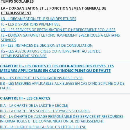
TEMPS SCOLAIRES
I.A – L’ORGANISATION ET LE FONCTIONNEMENT GENERAL DE
L’ETABLISSEMENT
I.B – L’ORGANISATION ET LE SUIVI DES ETUDES
I.C – LES DISPOSITIONS PREVENTIVES
I.D – LES SERVICES DE RESTAURATION ET D’HEBERGEMENT SCOLAIRES
I.E – L’ORGANISATION ET LE FONCTIONNEMENT SPECIFIQUES A CERTAINS
SERVICES
I.F – LES INSTANCES DE DECISION ET DE CONSULTATION
I.G – LES ASSOCIATIONS CREES OU INTERVENANT AU SEIN DE
L’ETABLISSEMENT SCOLAIRE
CHAPITRE II – LES DROITS ET LES OBLIGATIONS DES ELEVES, LES
MESURES APPLICABLES EN CAS D’INDISCIPLINE OU DE FAUTE
II.A – LES DROITS ET LES OBLIGATIONS DES ELEVES
II.B – LES MESURES APPLICABLES AUX ELEVES EN CAS D’INDISCIPLINE OU DE
FAUTE
CHAPITRE III – LES CHARTES
III.A – LA CHARTE DE LA LAÏCITE A L’ECOLE
III.B – LA CHARTE DES SORTIES ET VOYAGES SCOLAIRES
III.C – LA CHARTE DE L’USAGE RESPONSABLE DES SERVICES ET RESSOURCES
INFORMATIQUES ET DE COMMUNICATION DE L’ETABLISSEMENT
III.D – LA CHARTE DES REGLES DE CIVILITE DE L’ELEVE