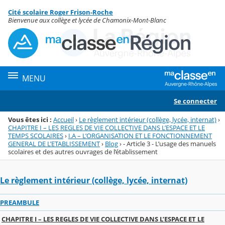
Panneau de gestion des cookies
Cité scolaire Roger Frison-Roche
Menu de la rubrique
Contenu
Bienvenue aux collège et lycée de Chamonix-Mont-Blanc
MENU
Se connecter
Vous êtes ici :
Accueil
›
Le règlement intérieur (collège, lycée, internat)
›
CHAPITRE I – LES REGLES DE VIE COLLECTIVE DANS L’ESPACE ET LE
TEMPS SCOLAIRES
›
I.A – L’ORGANISATION ET LE FONCTIONNEMENT
GENERAL DE L’ETABLISSEMENT
›
Blog
›
- Article 3 - L’usage des manuels
scolaires et des autres ouvrages de l’établissement
Le règlement intérieur (collège, lycée, internat)
PREAMBULE
CHAPITRE I – LES REGLES DE VIE COLLECTIVE DANS L’ESPACE ET LE