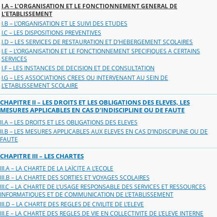
I.A – L’ORGANISATION ET LE FONCTIONNEMENT GENERAL DE
L’ETABLISSEMENT
I.B – L’ORGANISATION ET LE SUIVI DES ETUDES
I.C – LES DISPOSITIONS PREVENTIVES
I.D – LES SERVICES DE RESTAURATION ET D’HEBERGEMENT SCOLAIRES
I.E – L’ORGANISATION ET LE FONCTIONNEMENT SPECIFIQUES A CERTAINS
SERVICES
I.F – LES INSTANCES DE DECISION ET DE CONSULTATION
I.G – LES ASSOCIATIONS CREES OU INTERVENANT AU SEIN DE
L’ETABLISSEMENT SCOLAIRE
CHAPITRE II – LES DROITS ET LES OBLIGATIONS DES ELEVES, LES
MESURES APPLICABLES EN CAS D’INDISCIPLINE OU DE FAUTE
II.A – LES DROITS ET LES OBLIGATIONS DES ELEVES
II.B – LES MESURES APPLICABLES AUX ELEVES EN CAS D’INDISCIPLINE OU DE
FAUTE
CHAPITRE III – LES CHARTES
III.A – LA CHARTE DE LA LAÏCITE A L’ECOLE
III.B – LA CHARTE DES SORTIES ET VOYAGES SCOLAIRES
III.C – LA CHARTE DE L’USAGE RESPONSABLE DES SERVICES ET RESSOURCES
INFORMATIQUES ET DE COMMUNICATION DE L’ETABLISSEMENT
III.D – LA CHARTE DES REGLES DE CIVILITE DE L’ELEVE
III.E – LA CHARTE DES REGLES DE VIE EN COLLECTIVITE DE L’ELEVE INTERNE