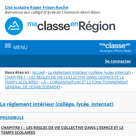
Panneau de gestion des cookies
Cité scolaire Roger Frison-Roche
Menu de la rubrique
Contenu
Bienvenue aux collège et lycée de Chamonix-Mont-Blanc
MENU
Se connecter
Vous êtes ici :
Accueil
›
Le règlement intérieur (collège, lycée, internat)
›
CHAPITRE I – LES REGLES DE VIE COLLECTIVE DANS L’ESPACE ET LE
TEMPS SCOLAIRES
›
I.A – L’ORGANISATION ET LE FONCTIONNEMENT
GENERAL DE L’ETABLISSEMENT
›
Le règlement intérieur (collège, lycée, internat)
PREAMBULE
CHAPITRE I – LES REGLES DE VIE COLLECTIVE DANS L’ESPACE ET LE
TEMPS SCOLAIRES