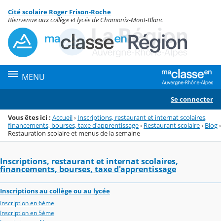
Panneau de gestion des cookies
Cité scolaire Roger Frison-Roche
Menu de la rubrique
Contenu
Bienvenue aux collège et lycée de Chamonix-Mont-Blanc
MENU
Se connecter
Vous êtes ici :
Accueil
›
Inscriptions, restaurant et internat scolaires,
financements, bourses, taxe d'apprentissage
›
Restaurant scolaire
›
Blog
›
Restauration scolaire et menus de la semaine
Inscriptions, restaurant et internat scolaires,
financements, bourses, taxe d'apprentissage
Inscriptions au collège ou au lycée
Inscription en 6ème
Inscription en 5ème