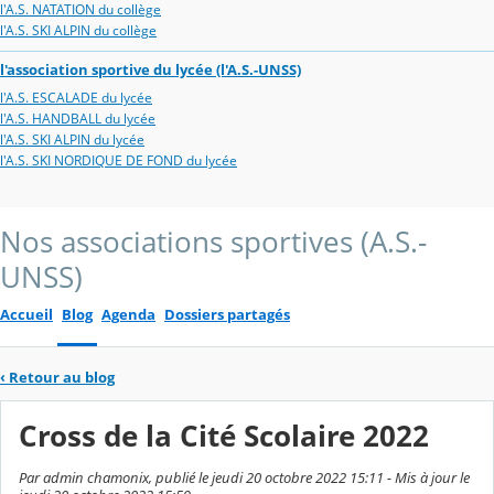
l'A.S. NATATION du collège
l'A.S. SKI ALPIN du collège
l'association sportive du lycée (l'A.S.-UNSS)
l'A.S. ESCALADE du lycée
l'A.S. HANDBALL du lycée
l'A.S. SKI ALPIN du lycée
l'A.S. SKI NORDIQUE DE FOND du lycée
Nos associations sportives (A.S.-
UNSS)
Accueil
Blog
Agenda
Dossiers partagés
‹
Retour au blog
Cross de la Cité Scolaire 2022
Par admin chamonix, publié le jeudi 20 octobre 2022 15:11 - Mis à jour le