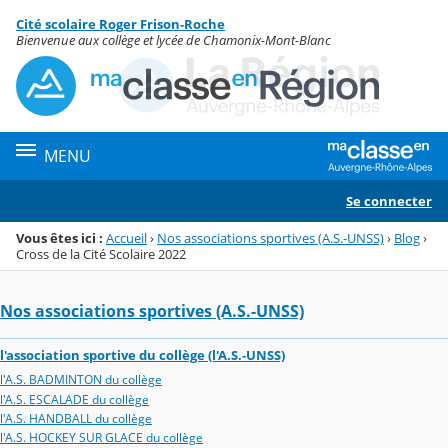
Panneau de gestion des cookies
Cité scolaire Roger Frison-Roche
Menu de la rubrique
Contenu
Bienvenue aux collège et lycée de Chamonix-Mont-Blanc
MENU
Se connecter
Vous êtes ici :
Accueil
›
Nos associations sportives (A.S.-UNSS)
›
Blog
›
Cross de la Cité Scolaire 2022
Nos associations sportives (A.S.-UNSS)
l'association sportive du collège (l'A.S.-UNSS)
l'A.S. BADMINTON du collège
l'A.S. ESCALADE du collège
l'A.S. HANDBALL du collège
l'A.S. HOCKEY SUR GLACE du collège