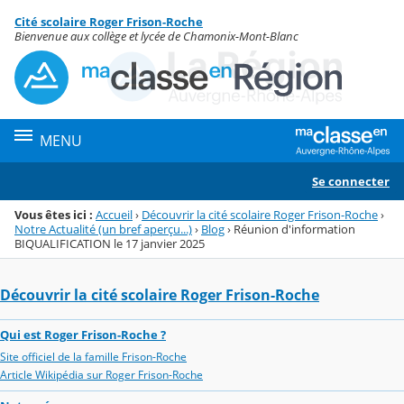
Panneau de gestion des cookies
Cité scolaire Roger Frison-Roche
Menu de la rubrique
Contenu
Bienvenue aux collège et lycée de Chamonix-Mont-Blanc
MENU
Se connecter
Vous êtes ici :
Accueil
›
Découvrir la cité scolaire Roger Frison-Roche
›
Notre Actualité (un bref aperçu...)
›
Blog
›
Réunion d'information
BIQUALIFICATION le 17 janvier 2025
Découvrir la cité scolaire Roger Frison-Roche
Qui est Roger Frison-Roche ?
Site officiel de la famille Frison-Roche
Article Wikipédia sur Roger Frison-Roche