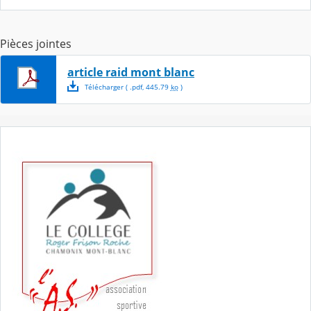
Pièces jointes
article raid mont blanc
Télécharger
( .
pdf
,
445.79
ko
)