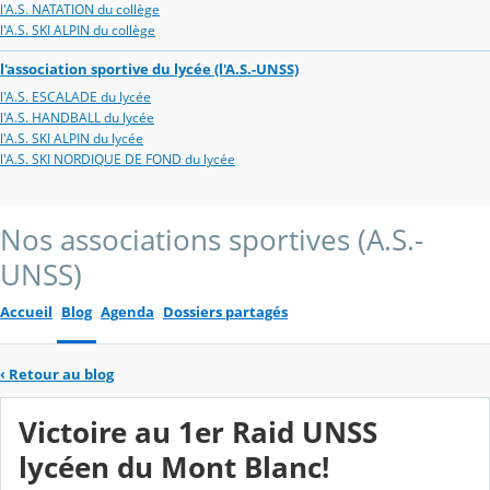
l'A.S. NATATION du collège
l'A.S. SKI ALPIN du collège
l'association sportive du lycée (l'A.S.-UNSS)
l'A.S. ESCALADE du lycée
l'A.S. HANDBALL du lycée
l'A.S. SKI ALPIN du lycée
l'A.S. SKI NORDIQUE DE FOND du lycée
Nos associations sportives (A.S.-
UNSS)
Accueil
Blog
Agenda
Dossiers partagés
‹
Retour au blog
Victoire au 1er Raid UNSS
lycéen du Mont Blanc!