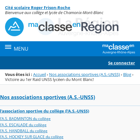
Panneau de gestion des cookies
Cité scolaire Roger Frison-Roche
Menu de la rubrique
Contenu
Bienvenue aux collège et lycée de Chamonix-Mont-Blanc
MENU
Se connecter
Vous êtes ici :
Accueil
›
Nos associations sportives (A.S.-UNSS)
›
Blog
›
Victoire au 1er Raid UNSS lycéen du Mont Blanc!
Nos associations sportives (A.S.-UNSS)
l'association sportive du collège (l'A.S.-UNSS)
l'A.S. BADMINTON du collège
l'A.S. ESCALADE du collège
l'A.S. HANDBALL du collège
l'A.S. HOCKEY SUR GLACE du collège