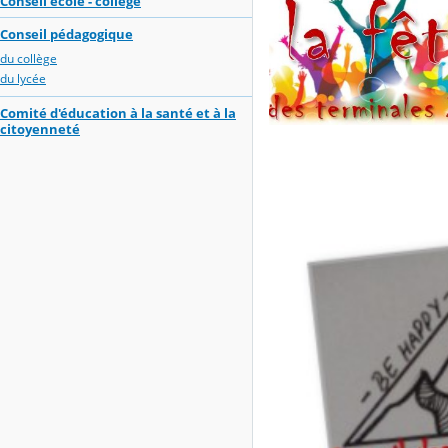
Conseil école - collège
Conseil pédagogique
du collège
du lycée
Comité d'éducation à la santé et à la
citoyenneté