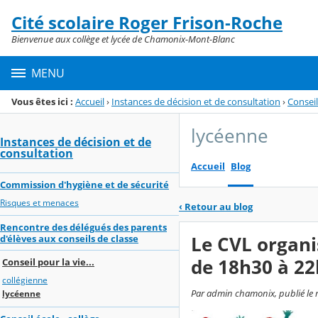
Panneau de gestion des cookies
Cité scolaire Roger Frison-Roche
Menu de la rubrique
Contenu
Bienvenue aux collège et lycée de Chamonix-Mont-Blanc
MENU
Vous êtes ici :
Accueil
›
Instances de décision et de consultation
›
Conseil 
lycéenne
Instances de décision et de
consultation
Accueil
Blog
Commission d'hygiène et de sécurité
Risques et menaces
‹
Retour au blog
Rencontre des délégués des parents
Le CVL organis
d'élèves aux conseils de classe
de 18h30 à 22
Conseil pour la vie...
collégienne
Par admin chamonix, publié le m
lycéenne