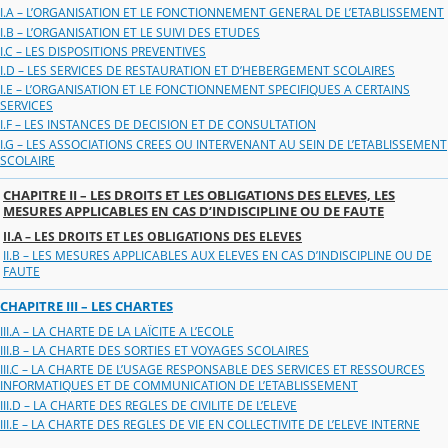
I.A – L’ORGANISATION ET LE FONCTIONNEMENT GENERAL DE L’ETABLISSEMENT
I.B – L’ORGANISATION ET LE SUIVI DES ETUDES
I.C – LES DISPOSITIONS PREVENTIVES
I.D – LES SERVICES DE RESTAURATION ET D’HEBERGEMENT SCOLAIRES
I.E – L’ORGANISATION ET LE FONCTIONNEMENT SPECIFIQUES A CERTAINS
SERVICES
I.F – LES INSTANCES DE DECISION ET DE CONSULTATION
I.G – LES ASSOCIATIONS CREES OU INTERVENANT AU SEIN DE L’ETABLISSEMENT
SCOLAIRE
CHAPITRE II – LES DROITS ET LES OBLIGATIONS DES ELEVES, LES
MESURES APPLICABLES EN CAS D’INDISCIPLINE OU DE FAUTE
II.A – LES DROITS ET LES OBLIGATIONS DES ELEVES
II.B – LES MESURES APPLICABLES AUX ELEVES EN CAS D’INDISCIPLINE OU DE
FAUTE
CHAPITRE III – LES CHARTES
III.A – LA CHARTE DE LA LAÏCITE A L’ECOLE
III.B – LA CHARTE DES SORTIES ET VOYAGES SCOLAIRES
III.C – LA CHARTE DE L’USAGE RESPONSABLE DES SERVICES ET RESSOURCES
INFORMATIQUES ET DE COMMUNICATION DE L’ETABLISSEMENT
III.D – LA CHARTE DES REGLES DE CIVILITE DE L’ELEVE
III.E – LA CHARTE DES REGLES DE VIE EN COLLECTIVITE DE L’ELEVE INTERNE