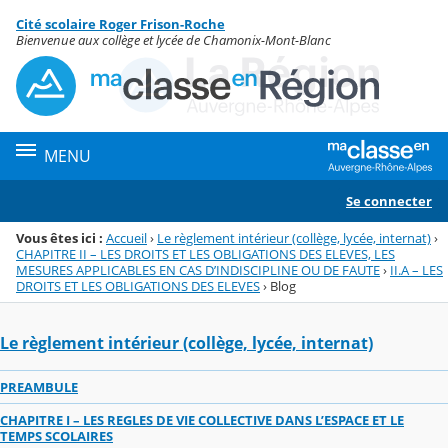
Panneau de gestion des cookies
Cité scolaire Roger Frison-Roche
Menu de la rubrique
Contenu
Bienvenue aux collège et lycée de Chamonix-Mont-Blanc
MENU
Se connecter
Vous êtes ici :
Accueil
›
Le règlement intérieur (collège, lycée, internat)
›
CHAPITRE II – LES DROITS ET LES OBLIGATIONS DES ELEVES, LES
MESURES APPLICABLES EN CAS D’INDISCIPLINE OU DE FAUTE
›
II.A – LES
DROITS ET LES OBLIGATIONS DES ELEVES
›
Blog
Le règlement intérieur (collège, lycée, internat)
PREAMBULE
CHAPITRE I – LES REGLES DE VIE COLLECTIVE DANS L’ESPACE ET LE
TEMPS SCOLAIRES