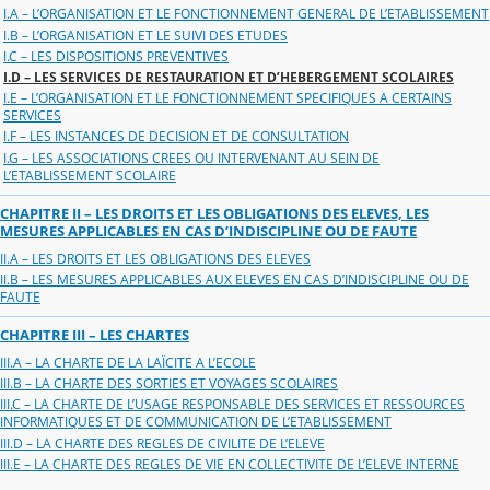
I.A – L’ORGANISATION ET LE FONCTIONNEMENT GENERAL DE L’ETABLISSEMENT
I.B – L’ORGANISATION ET LE SUIVI DES ETUDES
I.C – LES DISPOSITIONS PREVENTIVES
I.D – LES SERVICES DE RESTAURATION ET D’HEBERGEMENT SCOLAIRES
I.E – L’ORGANISATION ET LE FONCTIONNEMENT SPECIFIQUES A CERTAINS
SERVICES
I.F – LES INSTANCES DE DECISION ET DE CONSULTATION
I.G – LES ASSOCIATIONS CREES OU INTERVENANT AU SEIN DE
L’ETABLISSEMENT SCOLAIRE
CHAPITRE II – LES DROITS ET LES OBLIGATIONS DES ELEVES, LES
MESURES APPLICABLES EN CAS D’INDISCIPLINE OU DE FAUTE
II.A – LES DROITS ET LES OBLIGATIONS DES ELEVES
II.B – LES MESURES APPLICABLES AUX ELEVES EN CAS D’INDISCIPLINE OU DE
FAUTE
CHAPITRE III – LES CHARTES
III.A – LA CHARTE DE LA LAÏCITE A L’ECOLE
III.B – LA CHARTE DES SORTIES ET VOYAGES SCOLAIRES
III.C – LA CHARTE DE L’USAGE RESPONSABLE DES SERVICES ET RESSOURCES
INFORMATIQUES ET DE COMMUNICATION DE L’ETABLISSEMENT
III.D – LA CHARTE DES REGLES DE CIVILITE DE L’ELEVE
III.E – LA CHARTE DES REGLES DE VIE EN COLLECTIVITE DE L’ELEVE INTERNE