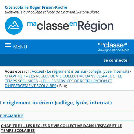
Panneau de gestion des cookies
Cité scolaire Roger Frison-Roche
Menu de la rubrique
Contenu
Bienvenue aux collège et lycée de Chamonix-Mont-Blanc
MENU
Se connecter
Vous êtes ici :
Accueil
›
Le règlement intérieur (collège, lycée, internat)
›
CHAPITRE I – LES REGLES DE VIE COLLECTIVE DANS L’ESPACE ET LE
TEMPS SCOLAIRES
›
I.D – LES SERVICES DE RESTAURATION ET
D’HEBERGEMENT SCOLAIRES
›
Blog
Le règlement intérieur (collège, lycée, internat)
PREAMBULE
CHAPITRE I – LES REGLES DE VIE COLLECTIVE DANS L’ESPACE ET LE
TEMPS SCOLAIRES