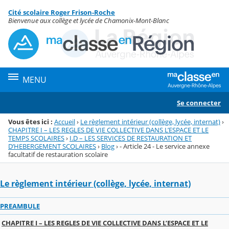
Panneau de gestion des cookies
Cité scolaire Roger Frison-Roche
Menu de la rubrique
Contenu
Bienvenue aux collège et lycée de Chamonix-Mont-Blanc
MENU
Se connecter
Vous êtes ici :
Accueil
›
Le règlement intérieur (collège, lycée, internat)
›
CHAPITRE I – LES REGLES DE VIE COLLECTIVE DANS L’ESPACE ET LE
TEMPS SCOLAIRES
›
I.D – LES SERVICES DE RESTAURATION ET
D’HEBERGEMENT SCOLAIRES
›
Blog
›
- Article 24 - Le service annexe
facultatif de restauration scolaire
Le règlement intérieur (collège, lycée, internat)
PREAMBULE
CHAPITRE I – LES REGLES DE VIE COLLECTIVE DANS L’ESPACE ET LE