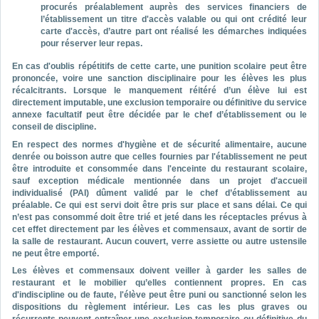
procurés préalablement auprès des services financiers de
l’établissement un titre d'accès valable ou qui ont crédité leur
carte d'accès, d’autre part ont réalisé les démarches indiquées
pour réserver leur repas.
En cas d'oublis répétitifs de cette carte, une punition scolaire peut être
prononcée, voire une sanction disciplinaire pour les élèves les plus
récalcitrants. Lorsque le manquement réitéré d’un élève lui est
directement imputable, une exclusion temporaire ou définitive du service
annexe facultatif peut être décidée par le chef d’établissement ou le
conseil de discipline.
En respect des normes d'hygiène et de sécurité alimentaire, aucune
denrée ou boisson autre que celles fournies par l'établissement ne peut
être introduite et consommée dans l'enceinte du restaurant scolaire,
sauf exception médicale mentionnée dans un projet d'accueil
individualisé (PAI) dûment validé par le chef d’établissement au
préalable. Ce qui est servi doit être pris sur place et sans délai. Ce qui
n’est pas consommé doit être trié et jeté dans les réceptacles prévus à
cet effet directement par les élèves et commensaux, avant de sortir de
la salle de restaurant. Aucun couvert, verre assiette ou autre ustensile
ne peut être emporté.
Les élèves et commensaux doivent veiller à garder les salles de
restaurant et le mobilier qu’elles contiennent propres. En cas
d'indiscipline ou de faute, l'élève peut être puni ou sanctionné selon les
dispositions du règlement intérieur. Les cas les plus graves ou
récurrents peuvent entraîner une exclusion temporaire ou définitive du