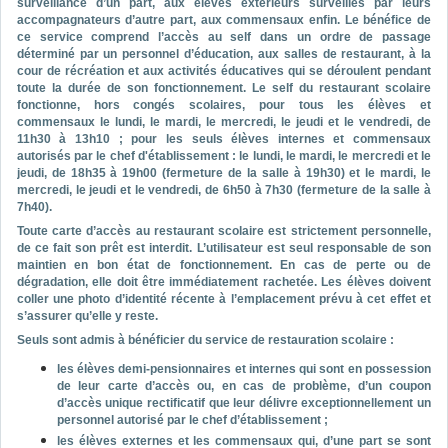
surveillance d’un part, aux élèves extérieurs surveillés par leurs
accompagnateurs d’autre part, aux commensaux enfin. Le bénéfice de
ce service comprend l’accès au self dans un ordre de passage
déterminé par un personnel d’éducation, aux salles de restaurant, à la
cour de récréation et aux activités éducatives qui se déroulent pendant
toute la durée de son fonctionnement. Le self du restaurant scolaire
fonctionne, hors congés scolaires, pour tous les élèves et
commensaux le lundi, le mardi, le mercredi, le jeudi et le vendredi, de
11h30 à 13h10 ; pour les seuls élèves internes et commensaux
autorisés par le chef d'établissement : le lundi, le mardi, le mercredi et le
jeudi, de 18h35 à 19h00 (fermeture de la salle à 19h30) et le mardi, le
mercredi, le jeudi et le vendredi, de 6h50 à 7h30 (fermeture de la salle à
7h40).
Toute carte d’accès au restaurant scolaire est strictement personnelle,
de ce fait son prêt est interdit. L’utilisateur est seul responsable de son
maintien en bon état de fonctionnement. En cas de perte ou de
dégradation, elle doit être immédiatement rachetée. Les élèves doivent
coller une photo d’identité récente à l’emplacement prévu à cet effet et
s’assurer qu’elle y reste.
Seuls sont admis à bénéficier du service de restauration scolaire :
les élèves demi-pensionnaires et internes qui sont en possession
de leur carte d’accès ou, en cas de problème, d’un coupon
d’accès unique rectificatif que leur délivre exceptionnellement un
personnel autorisé par le chef d’établissement ;
les élèves externes et les commensaux qui, d’une part se sont