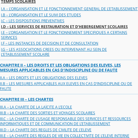
TEMPS SCOLAIRES
I.A – L’ORGANISATION ET LE FONCTIONNEMENT GENERAL DE L’ETABLISSEMENT
I.B – L’ORGANISATION ET LE SUIVI DES ETUDES
I.C – LES DISPOSITIONS PREVENTIVES
I.D – LES SERVICES DE RESTAURATION ET D’HEBERGEMENT SCOLAIRES
I.E – L’ORGANISATION ET LE FONCTIONNEMENT SPECIFIQUES A CERTAINS
SERVICES
I.F – LES INSTANCES DE DECISION ET DE CONSULTATION
I.G – LES ASSOCIATIONS CREES OU INTERVENANT AU SEIN DE
L’ETABLISSEMENT SCOLAIRE
CHAPITRE II – LES DROITS ET LES OBLIGATIONS DES ELEVES, LES
MESURES APPLICABLES EN CAS D’INDISCIPLINE OU DE FAUTE
II.A – LES DROITS ET LES OBLIGATIONS DES ELEVES
II.B – LES MESURES APPLICABLES AUX ELEVES EN CAS D’INDISCIPLINE OU DE
FAUTE
CHAPITRE III – LES CHARTES
III.A – LA CHARTE DE LA LAÏCITE A L’ECOLE
III.B – LA CHARTE DES SORTIES ET VOYAGES SCOLAIRES
III.C – LA CHARTE DE L’USAGE RESPONSABLE DES SERVICES ET RESSOURCES
INFORMATIQUES ET DE COMMUNICATION DE L’ETABLISSEMENT
III.D – LA CHARTE DES REGLES DE CIVILITE DE L’ELEVE
III.E – LA CHARTE DES REGLES DE VIE EN COLLECTIVITE DE L’ELEVE INTERNE