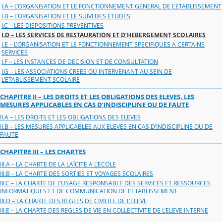
I.A – L’ORGANISATION ET LE FONCTIONNEMENT GENERAL DE L’ETABLISSEMENT
I.B – L’ORGANISATION ET LE SUIVI DES ETUDES
I.C – LES DISPOSITIONS PREVENTIVES
I.D – LES SERVICES DE RESTAURATION ET D’HEBERGEMENT SCOLAIRES
I.E – L’ORGANISATION ET LE FONCTIONNEMENT SPECIFIQUES A CERTAINS
SERVICES
I.F – LES INSTANCES DE DECISION ET DE CONSULTATION
I.G – LES ASSOCIATIONS CREES OU INTERVENANT AU SEIN DE
L’ETABLISSEMENT SCOLAIRE
CHAPITRE II – LES DROITS ET LES OBLIGATIONS DES ELEVES, LES
MESURES APPLICABLES EN CAS D’INDISCIPLINE OU DE FAUTE
II.A – LES DROITS ET LES OBLIGATIONS DES ELEVES
II.B – LES MESURES APPLICABLES AUX ELEVES EN CAS D’INDISCIPLINE OU DE
FAUTE
CHAPITRE III – LES CHARTES
III.A – LA CHARTE DE LA LAÏCITE A L’ECOLE
III.B – LA CHARTE DES SORTIES ET VOYAGES SCOLAIRES
III.C – LA CHARTE DE L’USAGE RESPONSABLE DES SERVICES ET RESSOURCES
INFORMATIQUES ET DE COMMUNICATION DE L’ETABLISSEMENT
III.D – LA CHARTE DES REGLES DE CIVILITE DE L’ELEVE
III.E – LA CHARTE DES REGLES DE VIE EN COLLECTIVITE DE L’ELEVE INTERNE