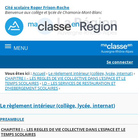
Panneau de gestion des cookies
Cité scolaire Roger Frison-Roche
Menu de la rubrique
Contenu
Bienvenue aux collège et lycée de Chamonix-Mont-Blanc
MENU
Se connecter
Vous êtes ici :
Accueil
›
Le règlement intérieur (collège, lycée, internat)
›
CHAPITRE I – LES REGLES DE VIE COLLECTIVE DANS L’ESPACE ET LE
TEMPS SCOLAIRES
›
I.D – LES SERVICES DE RESTAURATION ET
D’HEBERGEMENT SCOLAIRES
›
Le règlement intérieur (collège, lycée, internat)
PREAMBULE
CHAPITRE I – LES REGLES DE VIE COLLECTIVE DANS L’ESPACE ET LE
TEMPS SCOLAIRES