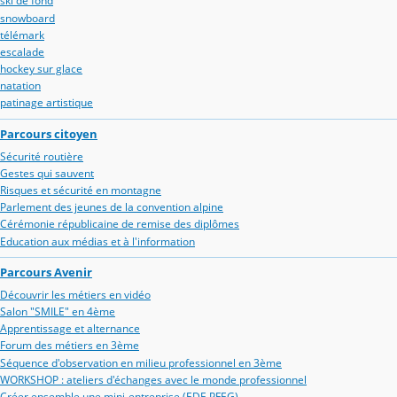
ski de fond
snowboard
télémark
escalade
hockey sur glace
natation
patinage artistique
Parcours citoyen
Sécurité routière
Gestes qui sauvent
Risques et sécurité en montagne
Parlement des jeunes de la convention alpine
Cérémonie républicaine de remise des diplômes
Education aux médias et à l'information
Parcours Avenir
Découvrir les métiers en vidéo
Salon "SMILE" en 4ème
Apprentissage et alternance
Forum des métiers en 3ème
Séquence d'observation en milieu professionnel en 3ème
WORKSHOP : ateliers d'échanges avec le monde professionnel
Créer ensemble une mini-entreprise (EDE PFEG)