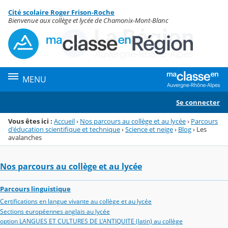
Panneau de gestion des cookies
Cité scolaire Roger Frison-Roche
Menu de la rubrique
Contenu
Bienvenue aux collège et lycée de Chamonix-Mont-Blanc
MENU
Se connecter
Vous êtes ici :
Accueil
›
Nos parcours au collège et au lycée
›
Parcours
d'éducation scientifique et technique
›
Science et neige
›
Blog
›
Les
avalanches
Nos parcours au collège et au lycée
Parcours linguistique
Certifications en langue vivante au collège et au lycée
Sections européennes anglais au lycée
option LANGUES ET CULTURES DE L'ANTIQUITE (latin) au collège