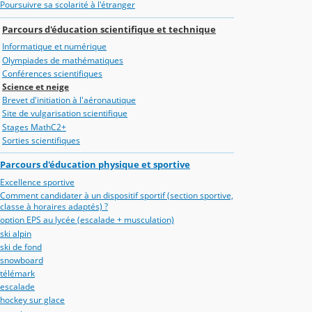
Poursuivre sa scolarité à l'étranger
Parcours d'éducation scientifique et technique
Informatique et numérique
Olympiades de mathématiques
Conférences scientifiques
Science et neige
Brevet d'initiation à l'aéronautique
Site de vulgarisation scientifique
Stages MathC2+
Sorties scientifiques
Parcours d'éducation physique et sportive
Excellence sportive
Comment candidater à un dispositif sportif (section sportive,
classe à horaires adaptés) ?
option EPS au lycée (escalade + musculation)
ski alpin
ski de fond
snowboard
télémark
escalade
hockey sur glace