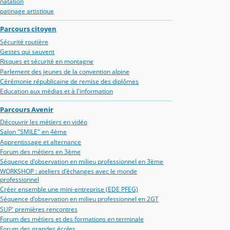
natation
patinage artistique
Parcours citoyen
Sécurité routière
Gestes qui sauvent
Risques et sécurité en montagne
Parlement des jeunes de la convention alpine
Cérémonie républicaine de remise des diplômes
Education aux médias et à l'information
Parcours Avenir
Découvrir les métiers en vidéo
Salon "SMILE" en 4ème
Apprentissage et alternance
Forum des métiers en 3ème
Séquence d'observation en milieu professionnel en 3ème
WORKSHOP : ateliers d'échanges avec le monde
professionnel
Créer ensemble une mini-entreprise (EDE PFEG)
Séquence d'observation en milieu professionnel en 2GT
SUP' premières rencontres
Forum des métiers et des formations en terminale
Forum des grandes écoles