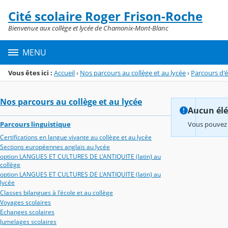
Panneau de gestion des cookies
Cité scolaire Roger Frison-Roche
Menu de la rubrique
Contenu
Bienvenue aux collège et lycée de Chamonix-Mont-Blanc
MENU
Vous êtes ici :
Accueil
›
Nos parcours au collège et au lycée
›
Parcours d'é
Nos parcours au collège et au lycée
Aucun élém
Parcours linguistique
Vous pouvez 
Certifications en langue vivante au collège et au lycée
Sections européennes anglais au lycée
option LANGUES ET CULTURES DE L'ANTIQUITE (latin) au
collège
option LANGUES ET CULTURES DE L'ANTIQUITE (latin) au
lycée
Classes bilangues à l'école et au collège
Voyages scolaires
Echanges scolaires
Jumelages scolaires