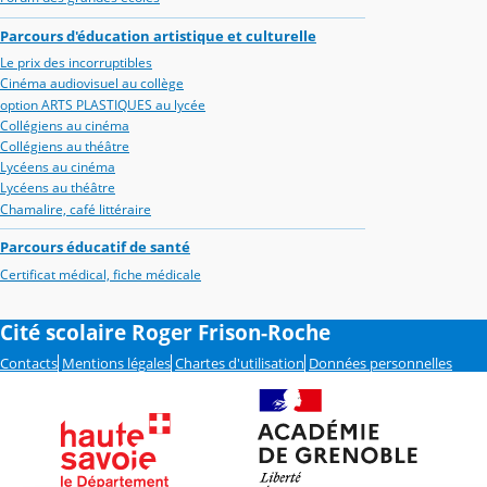
Parcours d'éducation artistique et culturelle
Le prix des incorruptibles
Cinéma audiovisuel au collège
option ARTS PLASTIQUES au lycée
Collégiens au cinéma
Collégiens au théâtre
Lycéens au cinéma
Lycéens au théâtre
Chamalire, café littéraire
Parcours éducatif de santé
Certificat médical, fiche médicale
Cité scolaire Roger Frison-Roche
Contacts
Mentions légales
Chartes d'utilisation
Données personnelles