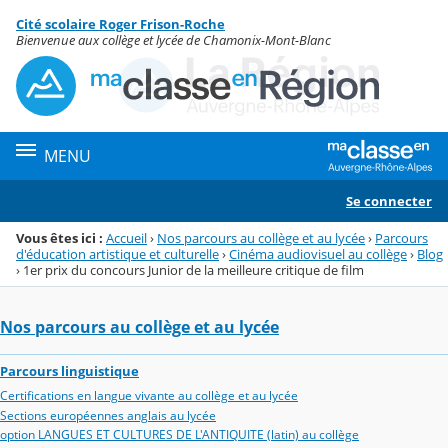
Panneau de gestion des cookies
Cité scolaire Roger Frison-Roche
Menu de la rubrique
Contenu
Bienvenue aux collège et lycée de Chamonix-Mont-Blanc
MENU
Se connecter
Vous êtes ici :
Accueil
›
Nos parcours au collège et au lycée
›
Parcours
d'éducation artistique et culturelle
›
Cinéma audiovisuel au collège
›
Blog
›
1er prix du concours Junior de la meilleure critique de film
Nos parcours au collège et au lycée
Parcours linguistique
Certifications en langue vivante au collège et au lycée
Sections européennes anglais au lycée
option LANGUES ET CULTURES DE L'ANTIQUITE (latin) au collège