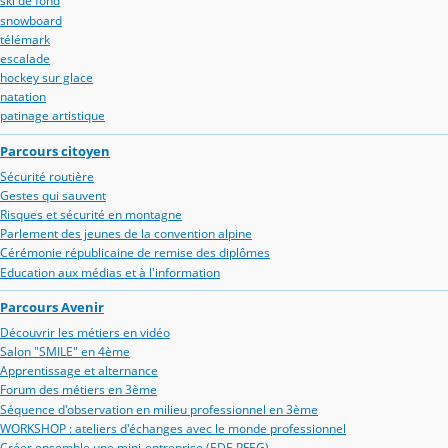
ski de fond
snowboard
télémark
escalade
hockey sur glace
natation
patinage artistique
Parcours citoyen
Sécurité routière
Gestes qui sauvent
Risques et sécurité en montagne
Parlement des jeunes de la convention alpine
Cérémonie républicaine de remise des diplômes
Education aux médias et à l'information
Parcours Avenir
Découvrir les métiers en vidéo
Salon "SMILE" en 4ème
Apprentissage et alternance
Forum des métiers en 3ème
Séquence d'observation en milieu professionnel en 3ème
WORKSHOP : ateliers d'échanges avec le monde professionnel
Créer ensemble une mini-entreprise (EDE PFEG)