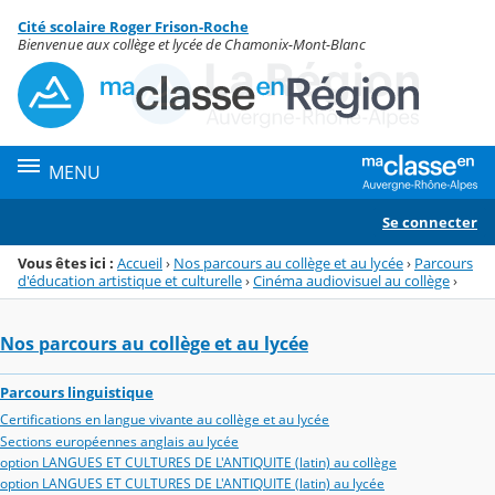
Panneau de gestion des cookies
Cité scolaire Roger Frison-Roche
Menu de la rubrique
Contenu
Bienvenue aux collège et lycée de Chamonix-Mont-Blanc
MENU
Se connecter
Vous êtes ici :
Accueil
›
Nos parcours au collège et au lycée
›
Parcours
d'éducation artistique et culturelle
›
Cinéma audiovisuel au collège
›
Nos parcours au collège et au lycée
Parcours linguistique
Certifications en langue vivante au collège et au lycée
Sections européennes anglais au lycée
option LANGUES ET CULTURES DE L'ANTIQUITE (latin) au collège
option LANGUES ET CULTURES DE L'ANTIQUITE (latin) au lycée