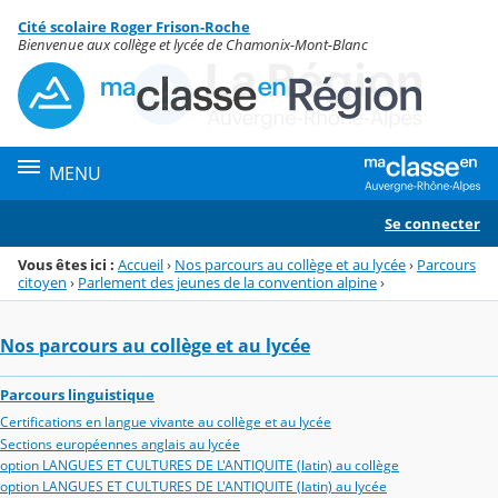
Panneau de gestion des cookies
Cité scolaire Roger Frison-Roche
Menu de la rubrique
Contenu
Bienvenue aux collège et lycée de Chamonix-Mont-Blanc
MENU
Se connecter
Vous êtes ici :
Accueil
›
Nos parcours au collège et au lycée
›
Parcours
citoyen
›
Parlement des jeunes de la convention alpine
›
Nos parcours au collège et au lycée
Parcours linguistique
Certifications en langue vivante au collège et au lycée
Sections européennes anglais au lycée
option LANGUES ET CULTURES DE L'ANTIQUITE (latin) au collège
option LANGUES ET CULTURES DE L'ANTIQUITE (latin) au lycée